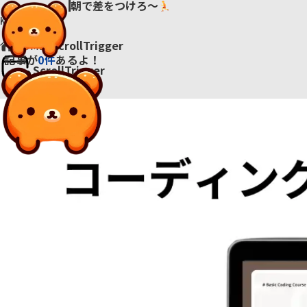
SUKIWEB
SUKIWEB
朝で差をつけろ～
Konkai’s
Portfolio
HOME
>
ScrollTrigger
記事が
件
あるよ！
ScrollTrigger
ポートフォリオ