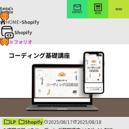
Konkai’s
MENU
Portfolio
CONTACT
BLOG
HOME
>
Shopify
Shopify
ポートフォリオ
LP
Shopify
2025/08/17
2025/08/18