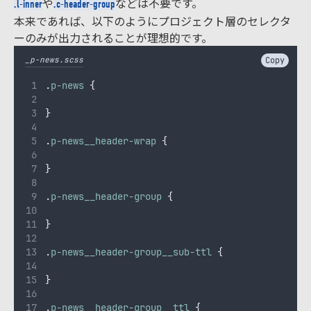
や
などは不要です。
.l-inner
.c-header-group
本来であれば、以下のようにプロジェクト層のセレクタ
ーのみが出力されることが理想的です。
_p-news.scss
Copy
.
p-news
{
}
.
p-news__header-wrap
{
}
.
p-news__header-group
{
}
.
p-news__header-group__sub-ttl
{
}
.
p-news__header-group__ttl
{