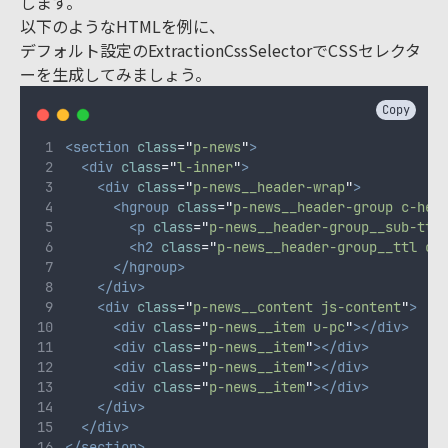
します。
以下のようなHTMLを例に、
デフォルト設定のExtractionCssSelectorでCSSセレクタ
ーを生成してみましょう。
Copy
<section
class
=
"
p-news
"
>
<div
class
=
"
l-inner
"
>
<div
class
=
"
p-news__header-wrap
"
>
<hgroup
class
=
"
p-news__header-group c-hea
<p
class
=
"
p-news__header-group__sub-ttl
<h2
class
=
"
p-news__header-group__ttl c-
</hgroup>
</div>
<div
class
=
"
p-news__content js-content
"
>
<div
class
=
"
p-news__item u-pc
"
></div>
<div
class
=
"
p-news__item
"
></div>
<div
class
=
"
p-news__item
"
></div>
<div
class
=
"
p-news__item
"
></div>
</div>
</div>
</section>