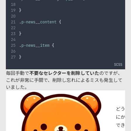
}
.
p-news__content
{
}
.
p-news__item
{
}
SCSS
毎回手動で
不要なセレクターを削除していた
のですが、
これが非常に手間で、削除し忘れによるミスも発生して
いました。
どう
にか
でき