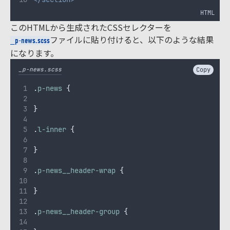
HTML
このHTMLから生成されたCSSセレクターを
ファイルに貼り付けると、以下のような結果
_p-news.scss
になります。
_p-news.scss
Copy
.
p-news
{
}
.
l-inner
{
}
.
p-news__header-wrap
{
}
.
p-news__header-group
{