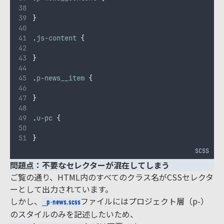
}
.
js-content
{
}
.
p-news__item
{
}
.
u-pc
{
}
SCSS
問題点：不要なセレクターが混在してしまう
ご覧の通り、HTML内のすべてのクラス名がCSSセレクタ
ーとして出力されています。
しかし、
ファイルにはプロジェクト層（p-）
_p-news.scss
のスタイルのみを記述したいため、