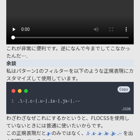
これが非常に便利です。逆になんで今までしてこなかっ
たんだ….
余談
私はパターン1のフィルターを以下のような正規表現にカ
スタマイズして使用しています。
Copy
.l-|.c-|.u-|.is-|.js-|.--
JSON
わざわざなぜこれにするかというと、FLOCSSを使用し
ていないときには普通に使いたいからです。
この正規表現だと
のみではなく、
を出
.p-
.l-
.c-
.u-
.is-
.js-
.--