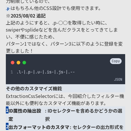
力制限しているので、
はもちろん他のCSS設計でも使用できます。
.p-
※2025/08/02 追記
上記のようにすると、.p-○○を取得したい時に、
swiperやsplideなどを含んだクラスをとってきてしま
い、不便に感じたため、
パターン1ではなく、パターン3に以下のように登録を変
更しました！
Copy
.l-|.p-|.u-|.is-|.js-|.--
JSON
その他のカスタマイズ機能
ExtractionCssSelectorには、今回紹介したフィルター機
能以外にも便利なカスタマイズ機能があります。
ID属性の抽出設
: IDセレクターを含めるかどうかの選
定
択
出力フォーマットのカスタマ
: セレクターの出力形式を