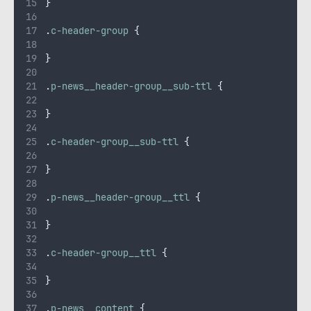
}
.
c-header-group
{
}
.
p-news__header-group__sub-ttl
{
}
.
c-header-group__sub-ttl
{
}
.
p-news__header-group__ttl
{
}
.
c-header-group__ttl
{
}
.
p-news__content
{