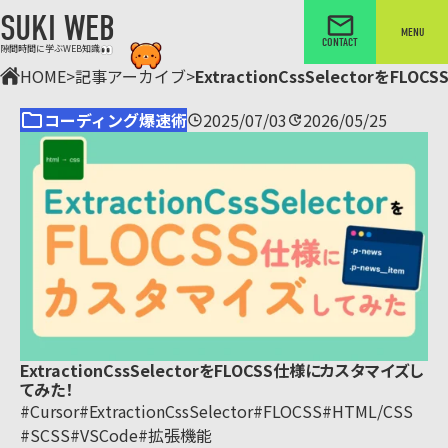
SUKI WEB
MENU
CONTACT
隙間時間に学ぶWEB知識
HOME
>
記事アーカイブ
>
ExtractionCssSelectorを
コーディング爆速術
2025/07/03
2026/05/25
ExtractionCssSelectorをFLOCSS仕様にカスタマイズし
てみた！
#Cursor
#ExtractionCssSelector
#FLOCSS
#HTML/CSS
#SCSS
#VSCode
#拡張機能