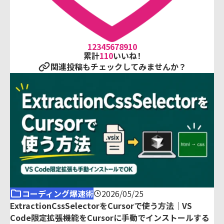
1
2
3
4
5
6
7
8
9
10
累計
110
いいね！
関連投稿もチェックしてみませんか？
コーディング爆速術
2026/05/25
ExtractionCssSelectorをCursorで使う方法｜VS
Code限定拡張機能をCursorに手動でインストールする