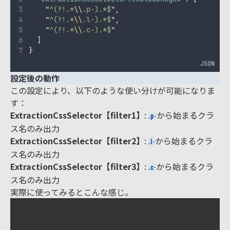
"
^(?!.*
\\
.p-).*$
"
,
"
^(?!.*
\\
.l-).*$
"
,
"
^(?!.*
\\
.c-).*$
"
]
}
JSON
設定後の動作
この設定により、以下のような使い分けが可能になりま
す：
ExtractionCssSelector【filter1】
:
から始まるクラ
.p-
ス名のみ出力
ExtractionCssSelector【filter2】
:
から始まるクラ
.l-
ス名のみ出力
ExtractionCssSelector【filter3】
:
から始まるクラ
.c-
ス名のみ出力
実際に使ってみるとこんな感じ。