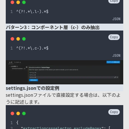
Copy
^(?!.*\.l-).*$
JSON
パターン3：コンポーネント層（c-）のみ抽出
Copy
^(?!.*\.c-).*$
JSON
settings.jsonでの設定例
settings.jsonファイルで直接設定する場合は、以下のよ
うに記述します。
Copy
{
"
extractioncssselector.excludeRegex
"
:
[